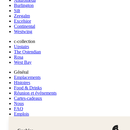
Andromeda
Burlington
Silt
Zeegalm
Excelsior
Continental
Westwing
c-collection
Upstairs
The Ostendian
Rosa
West Bay
Général
Emplacements
Histoires
Food & Drinks
Réunion et événements
Cartes-cadeaux
Nous
FAQ
Emplois
Contacter
Suivez-nous sur