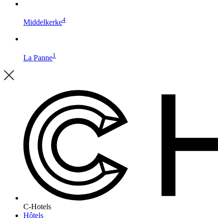
4
Middelkerke
1
La Panne
C-Hotels
Hôtels